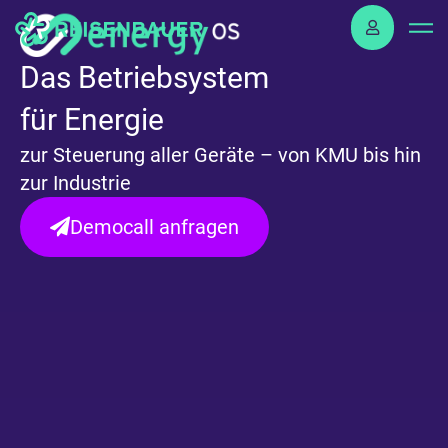
Skip
to
content
Das Betriebsystem
für Energie
zur Steuerung aller Geräte – von KMU bis hin
zur Industrie
Democall anfragen