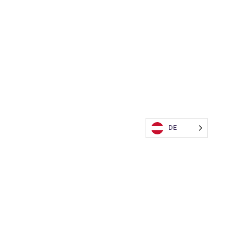
DE
Reisenbauer Solutions GmbH