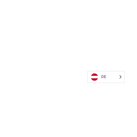
DE
Reisenbauer Solutions GmbH