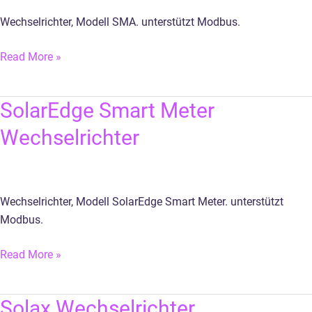
Wechselrichter, Modell SMA. unterstützt Modbus.
Read More »
SolarEdge
SolarEdge Smart Meter
Smart
Wechselrichter
Meter
Wechselrichter
Wechselrichter, Modell SolarEdge Smart Meter. unterstützt
Modbus.
Read More »
Solax
Solax Wechselrichter