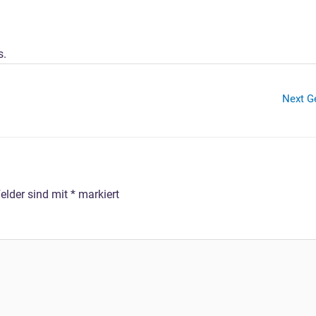
Lösungen
Plattform
Anwendung
s.
Next G
Felder sind mit
*
markiert